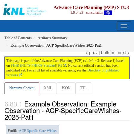
Advance Care Planning (PZP) STU3
1.0.0-rc3 - consultation
Table of Contents
Artifacts Summary
Example Observation - ACP-SpecificCareWishes-2025-Pat1
< prev
|
bottom
|
next >
This page is part of the Advance Care Planning (PZP) (v1.0.0-rc3: Release 1) based
on
FHIR (HL7® FHIR® Standard) R3
. No current official version has been
published yet. For a full list of available versions, see the
Directory of published
versions
Narrative Content
XML
JSON
TTL
Example Observation: Example
Observation - ACP-SpecificCareWishes-
2025-Pat1
Profile:
ACP Specific Care Wishes