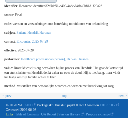
identifier
: Resource identifier/d2a5de51-c409-4ade-846a-9b81d1f29a26
status
: Final
code
:
wensen en verwachtingen met betrekking tot uitkomst van behandeling
subject
:
Patient, Hendrik Hartman
context
:
Encounter, 2025-07-29
effective
: 2025-07-29
performer
:
Healthcare professional (person), Dr Van Huissen
value
: Broer Michiel is erg betrokken bij het proces van Hendrik. Het gaat de laatste tijd
een stuk slechter en Hendrik denkt vaker na over de dood. Hij is niet bang, maar vindt
het lastig om zijn familie achter te laten.
method
:
vaststellen van persoonlijke waarden en wensen met betrekking tot zorg
< prev
top
next >
IG © 2026+
IKNL
. Package iknl.fhir.stu3.pzp#1.0.0-rc3 based on
FHIR 3.0.2
.
Generated
2026-06-03
Links:
Table of Contents
|
QA Report
|
Version History
|
Propose a change